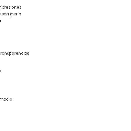
mpresiones
n desempeño
.
transparencias
y
 medio