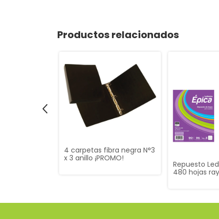
Productos relacionados
4 carpetas fibra negra N°3
x 3 anillo ¡PROMO!
escolares
Repuesto Le
yados por 48
480 hojas ra
O!
cuadriculada