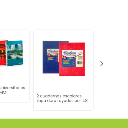
niversitarios
OMO!
2 cuadernos escolares
Repuesto Led
tapa dura rayados por 48
288 hojas ray
hojas ¡PROMO!
cuadriculada