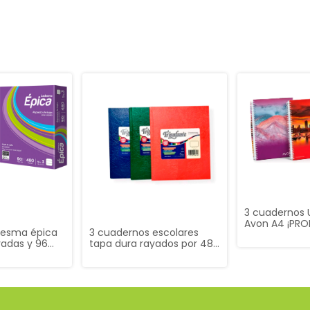
3 cuadernos U
Avon A4 ¡PR
desma épica
3 cuadernos escolares
yadas y 96
tapa dura rayados por 48
s ¡PROMO!
hojas ¡PROMO!